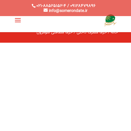
021-88525152-4 / 09128479896
info@somerondate.ir
خانه
/
خرما مصرف داخلی
/ خرما مضافتی سومرون