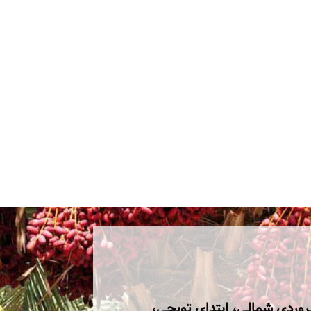
روردی شمالی، ابتدای توپچی،