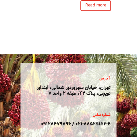
Read more
آدرس
تهران، خیابان سهروردی شمالی، ابتدای
توپچی، پلاک 42، طبقه 2 واحد 7
شماره تماس
021-88525152-4 / 09128479896