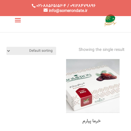
021-88525152-4 / 09128479896
info@somerondate.ir
Showing the single result
خرما پیارم