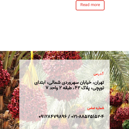
Read more
آدرس
تهران، خیابان سهروردی شمالی، ابتدای
توپچی، پلاک 42، طبقه 2 واحد 7
شماره تماس
021-88525152-4 / 09128479896