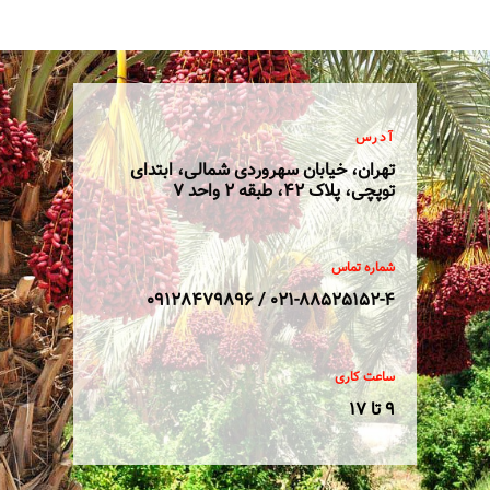
آدرس
تهران، خیابان سهروردی شمالی، ابتدای
توپچی، پلاک 42، طبقه 2 واحد 7
شماره تماس
021-88525152-4 / 09128479896
ساعت کاری
9 تا 17