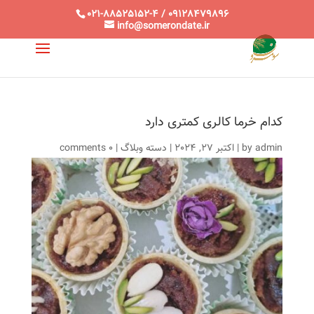
021-88525152-4 / 09128479896
info@somerondate.ir
کدام خرما کالری کمتری دارد
admin
by
|
اکتبر 27, 2024
|
دسته وبلاگ
|
0 comments