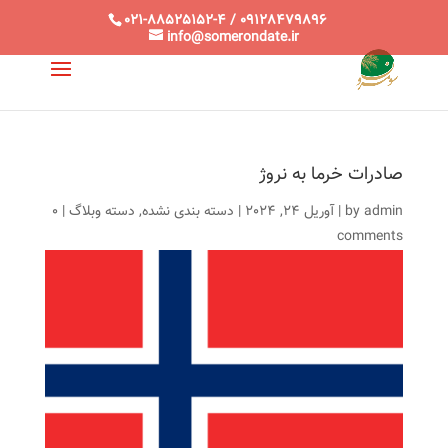
021-88525152-4 / 09128479896
info@somerondate.ir
صادرات خرما به نروژ
admin
by
|
آوریل 24, 2024
|
دسته بندی نشده
,
دسته وبلاگ
|
0
comments