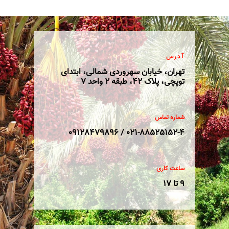
آدرس
تهران، خیابان سهروردی شمالی، ابتدای
توپچی، پلاک 42، طبقه 2 واحد 7
شماره تماس
021-88525152-4 / 09128479896
ساعت کاری
9 تا 17