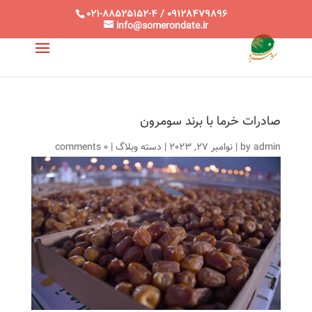
021-88525152-4 / 09128479896
info@somerondate.ir
صادرات خرما با برند سومرون
admin
by
|
نوامبر 27, 2023
|
دسته وبلاگ
|
0 comments