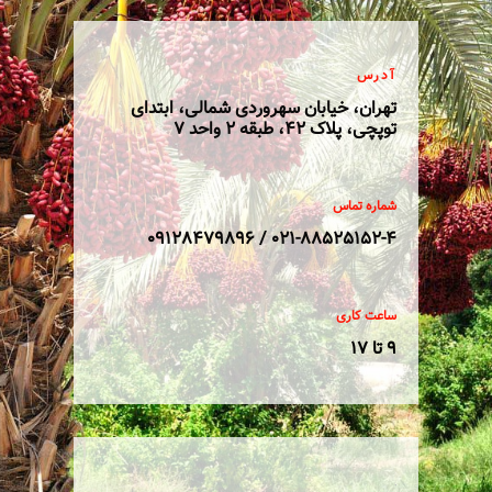
آدرس
تهران، خیابان سهروردی شمالی، ابتدای
توپچی، پلاک 42، طبقه 2 واحد 7
شماره تماس
021-88525152-4 / 09128479896
ساعت کاری
9 تا 17