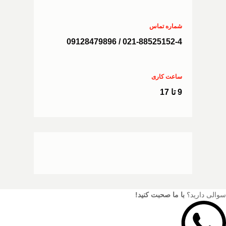
شماره تماس
021-88525152-4 / 09128479896
ساعت کاری
9 تا 17
سوالی دارید؟
با ما صحبت کنید!