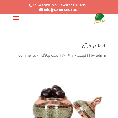
021-88525152-4 / 09128479896
info@somerondate.ir
خرما در قرآن
admin
by
|
آگوست 30, 2024
|
دسته وبلاگ
|
0 comments