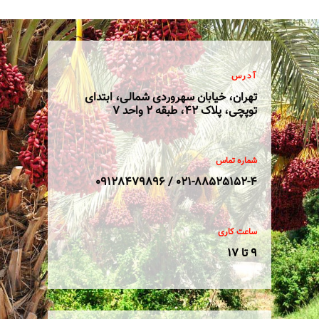
آدرس
تهران، خیابان سهروردی شمالی، ابتدای
توپچی، پلاک 42، طبقه 2 واحد 7
شماره تماس
021-88525152-4 / 09128479896
ساعت کاری
9 تا 17