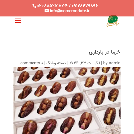
021-88525152-4 / 09128479896
info@somerondate.ir
خرما در بارداری
admin
by
|
آگوست 23, 2024
|
دسته وبلاگ
|
0 comments