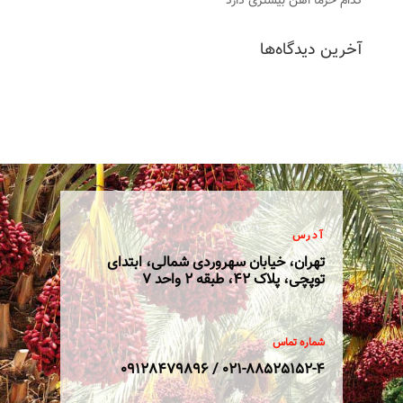
کدام خرما اهن بیشتری دارد
آخرین دیدگاه‌ها
آدرس
تهران، خیابان سهروردی شمالی، ابتدای
توپچی، پلاک 42، طبقه 2 واحد 7
شماره تماس
021-88525152-4 / 09128479896