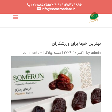
021-88525152-4 / 09128479896
info@somerondate.ir
بهترین خرما برای ورزشکاران
admin
by
|
اکتبر 10, 2024
|
دسته وبلاگ
|
0 comments