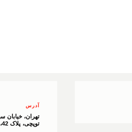
آدرس
تهران، خیابان س
توپچی، پلاک 42، طبقه 2 واحد 7